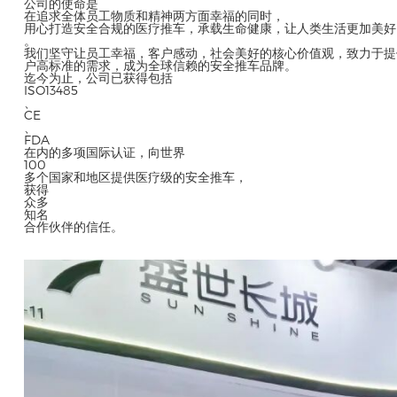
公司的使命是
在追求全体员工物质和精神两方面幸福的同时，
用心打造安全合规的医疗推车，承载生命健康，让人类生活更加美好
。
我们坚守让员工幸福，客户感动，社会美好的核心价值观，致力于提
户高标准的需求，成为全球信赖的安全推车品牌。
迄今为止，公司已获得包括
ISO13485
、
CE
、
FDA
在内的多项国际认证，向世界
100
多个国家和地区提供医疗级的安全推车，
获得
众多
知名
合作伙伴的信任。