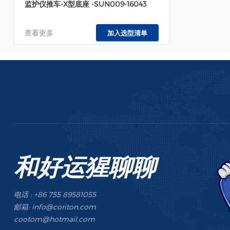
监护仪推车-X型底座 -SUN009-16043
查看更多
加入选型清单
和好运猩聊聊
电话 : +86 755 89581055
邮箱: info@coriton.com
cootom@hotmail.com