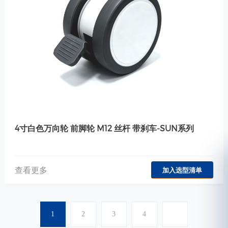
4寸白色万向轮 前脚轮 M12 丝杆 带刹车-SUN系列
查看更多
加入选型清单
1
2
3
4