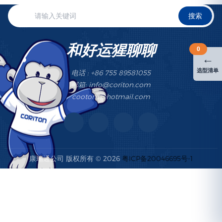
搜索
和好运猩聊聊
0
←
选型清单
电话 : +86 755 89581055
邮箱: info@coriton.com
cootom@hotmail.com
康瑞通公司 版权所有 © 2026
粤ICP备20046695号-1