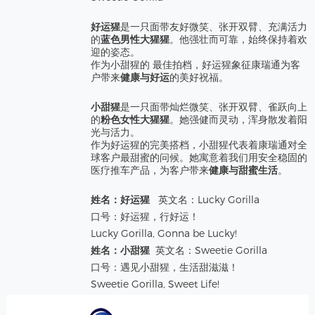
好运猩
是一只面带友好微笑、张开双臂、充满活力
的
蓝色男性
大猩猩
。他强壮而可靠，始终保持着欢
迎的姿态。
作为小甜猩的
最佳拍档
，好运猩象征康瑞通为客
户带来
健康与好运
的美好祝福。
小甜猩
是一只面带灿烂微笑、张开双臂、雀跃向上
的
粉色女性
大猩猩
。她强健而灵动，浑身散发着阳
光与活力。
作为好运猩的
完美搭档
，小甜猩代表着康瑞通对全
球客户
最甜蜜
的问候。她寓意着我们用安全稳固的
医疗推车产品，为客户带来
健康与甜蜜生活
。
姓名：
好运猩
英文名：
Lucky Gorilla
口号：
好运猩，行好运！
Lucky Gorilla, Gonna be Lucky!
姓名：
小甜猩
英文名：
Sweetie Gorilla
口号：
遇见
小甜猩，生活甜滋滋！
Sweetie Gorilla, Sweet Life!