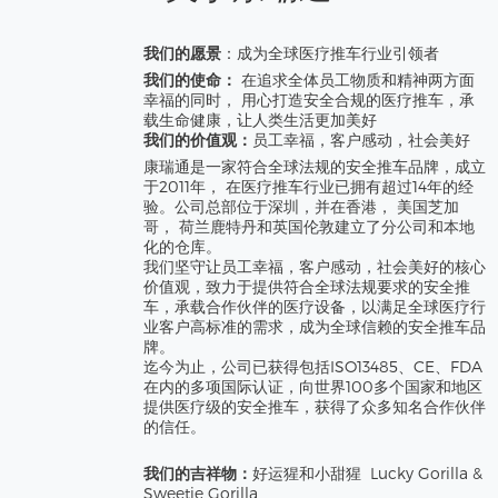
我们的愿景
：成为全球医疗推车行业引领者
我们的使命：
在追求全体员工物质和精神两方面
幸福的同时， 用心打造安全合规的医疗推车，承
载生命健康，让人类生活更加美好
我们的价值观：
员工幸福，客户感动，社会美好
康瑞通是一家符合全球法规的安全推车品牌，成立
于2011年， 在医疗推车行业已拥有超过14年的经
验。公司总部位于深圳，并在香港， 美国芝加
哥， 荷兰鹿特丹和英国伦敦建立了分公司和本地
化的仓库。
我们坚守让员工幸福，客户感动，社会美好的核心
价值观，致力于提供符合全球法规要求的安全推
车，承载合作伙伴的医疗设备，以满足全球医疗行
业客户高标准的需求，成为全球信赖的安全推车品
牌。
迄今为止，公司已获得包括ISO13485、CE、FDA
在内的多项国际认证，向世界100多个国家和地区
提供医疗级的安全推车，获得了众多知名合作伙伴
的信任。
我们的吉祥物：
好运猩和
小甜猩
Lucky Gorilla &
Sweetie Gorilla