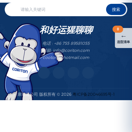
搜索
和好运猩聊聊
0
←
选型清单
电话 : +86 755 89581055
邮箱: info@coriton.com
cootom@hotmail.com
康瑞通公司 版权所有 © 2026
粤ICP备20046695号-1