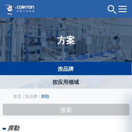
方案
按品牌
按应用领域
首页
/
按品牌
/
席勒
搜索
席勒