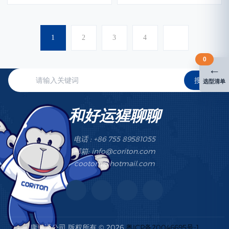
1
2
3
4
0
←
搜索
选型清单
和好运猩聊聊
电话 : +86 755 89581055
邮箱: info@coriton.com
cootom@hotmail.com
康瑞通公司 版权所有 © 2026
粤ICP备20046695号-1