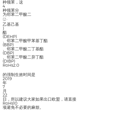
种领苯，这
4
种领苯分
为邻苯二甲酸二
(2-
乙基己基
)
酯
(DEHP)
、邻苯二甲酸甲苯基丁酯
(BBP)
、邻苯二甲酸二丁基酯
(DBP)
、邻苯二甲酸二异丁酯
(DIBP)
RoHs2.0
的强制生效时间是
2019
年
7
月
22
日，所以建议大家如果出口欧盟，请直接
RoHs10
项避免不必要的麻烦。