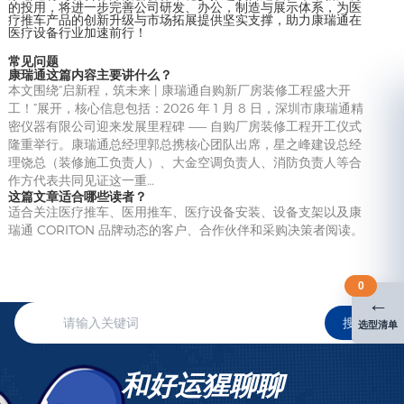
的投用，将进一步完善公司研发、办公，制造与展示体系，为医
疗推车产品的创新升级与市场拓展提供坚实支撑，助力康瑞通在
医疗设备行业加速前行！
常见问题
康瑞通这篇内容主要讲什么？
本文围绕“启新程，筑未来 | 康瑞通自购新厂房装修工程盛大开
工！”展开，核心信息包括：2026 年 1 月 8 日，深圳市康瑞通精
密仪器有限公司迎来发展里程碑 —— 自购厂房装修工程开工仪式
隆重举行。康瑞通总经理郭总携核心团队出席，星之峰建设总经
理饶总（装修施工负责人）、大金空调负责人、消防负责人等合
作方代表共同见证这一重…
这篇文章适合哪些读者？
适合关注医疗推车、医用推车、医疗设备安装、设备支架以及康
瑞通 CORITON 品牌动态的客户、合作伙伴和采购决策者阅读。
0
←
搜索
选型清单
和好运猩聊聊