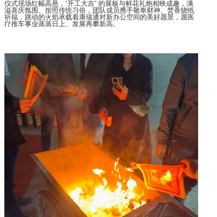
仪式现场红幅高悬，“开工大吉” 的展板与鲜花礼炮相映成趣，满
溢喜庆氛围。按照传统习俗，团队成员携手敬奉财神、焚香烧纸
祈福，跳动的火焰承载着康瑞通对新办公空间的美好愿景，愿医
疗推车事业蒸蒸日上、发展再攀新高。