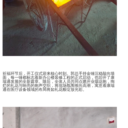
祈福环节后，开工仪式迎来核心时刻。郭总手持金锤沉稳敲向墙
面，每一锤都标志着新办公楼装修工程的正式启动，也叩开了康
瑞通发展的全新篇章。随后，全体人员共同点燃开业烟花炮，绚
烂的礼花与响亮的炮声交织，将现场氛围推向高潮，寓意着康瑞
通在医疗设备领域的布局将如礼花般绽放光彩。