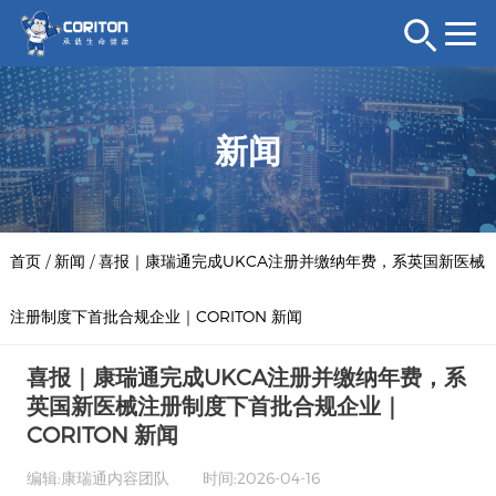
新闻
首页
/
新闻
/
喜报｜康瑞通完成UKCA注册并缴纳年费，系英国新医械
注册制度下首批合规企业｜CORITON 新闻
喜报｜康瑞通完成UKCA注册并缴纳年费，系
英国新医械注册制度下首批合规企业｜
CORITON 新闻
编辑:康瑞通内容团队
时间:2026-04-16