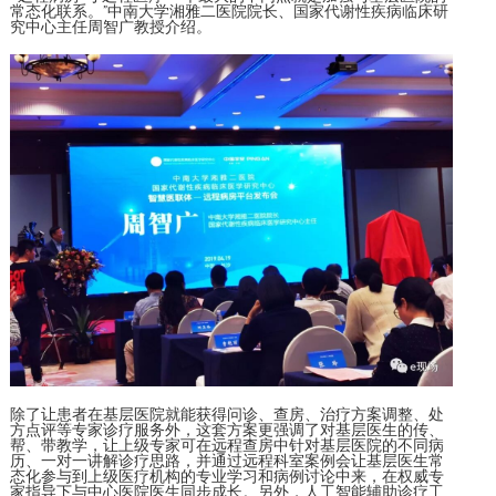
常态化联系。”中南大学湘雅二医院院长、国家代谢性疾病临床研
究中心主任周智广教授介绍。
除了让患者在基层医院就能获得问诊、查房、治疗方案调整、处
方点评等专家诊疗服务外，这套方案更强调了对基层医生的传、
帮、带教学，让上级专家可在远程查房中针对基层医院的不同病
历、一对一讲解诊疗思路，并通过远程科室案例会让基层医生常
态化参与到上级医疗机构的专业学习和病例讨论中来，在权威专
家指导下与中心医院医生同步成长。另外，人工智能辅助诊疗工