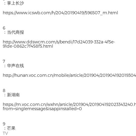
：掌上长沙
https://www.icswb.com/h/204/20190419/596507_m.html
6
：当代商报
http://www.ddswcm.com/s/bendi/17d24039-332a-4f5e-
91de-0862c7f458f5.html
7
：华声在线
http://hunan.voc.com.cn/mobile/article/201904/20190419201930
8
：新湖南
https://m.voc.com.cn/wxhn/article/201904/201904192023343240.
from=singlemessage&isappinstalled=0
9
：芒果
TV