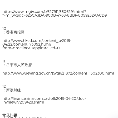
https://www.mgtv.com/b/327911/5506294.html?
f=m_wx&dc=625CA3DA-9C0B-4768-8BBF-8059252AACD9
10
：香港商报网
http://www.hkcd.com/content_p/2019-
04/22/content_73092.html?
from=timeline&isappinstalled=0
11
：岳阳市人民政府
http://www.yueyang.gov.cn/zwgk/21872/content_1502300.html
12
：新浪财经
http://finance.sina.com.cn/roll/2019-04-20/doc-
ihvhiewr7209428.shtml
常见问题