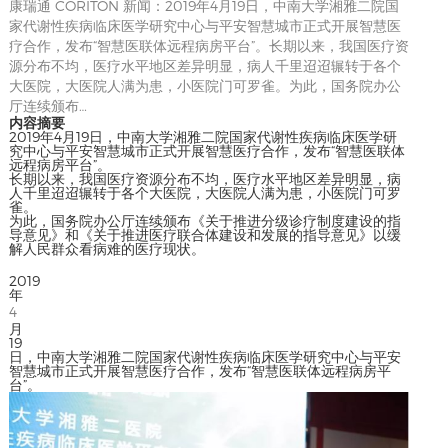
康瑞通 CORITON 新闻：2019年4月19日，中南大学湘雅二院国
家代谢性疾病临床医学研究中心与平安智慧城市正式开展智慧医
疗合作，发布“智慧医联体远程病房平台”。长期以来，我国医疗资
源分布不均，医疗水平地区差异明显，病人千里迢迢辗转于各个
大医院，大医院人满为患，小医院门可罗雀。为此，国务院办公
厅连续颁布…
内容摘要
2019年4月19日，中南大学湘雅二院国家代谢性疾病临床医学研
究中心与平安智慧城市正式开展智慧医疗合作，发布“智慧医联体
远程病房平台”。
长期以来，我国医疗资源分布不均，医疗水平地区差异明显，病
人千里迢迢辗转于各个大医院，大医院人满为患，小医院门可罗
雀。
为此，国务院办公厅连续颁布《关于推进分级诊疗制度建设的指
导意见》和《关于推进医疗联合体建设和发展的指导意见》以缓
解人民群众看病难的医疗现状。
2019
年
4
月
19
日，中南大学湘雅二院国家代谢性疾病临床医学研究中心与平安
智慧城市正式开展智慧医疗合作，发布“智慧医联体远程病房平
台”。