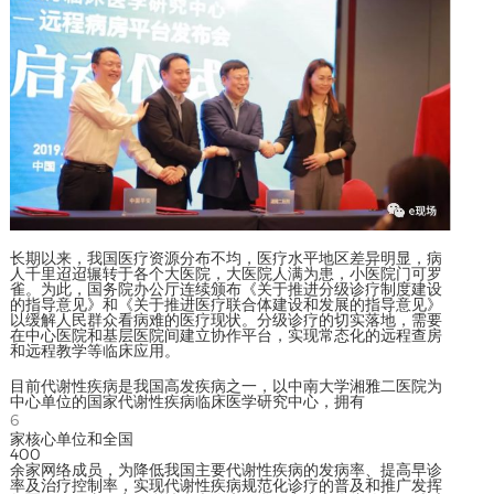
长期以来，我国医疗资源分布不均，医疗水平地区差异明显，病
人千里迢迢辗转于各个大医院，大医院人满为患，小医院门可罗
雀。为此，国务院办公厅连续颁布《关于推进分级诊疗制度建设
的指导意见》和《关于推进医疗联合体建设和发展的指导意见》
以缓解人民群众看病难的医疗现状。分级诊疗的切实落地，需要
在中心医院和基层医院间建立协作平台，实现常态化的远程查房
和远程教学等临床应用。
目前代谢性疾病是我国高发疾病之一，以中南大学湘雅二医院为
中心单位的国家代谢性疾病临床医学研究中心，拥有
6
家核心单位和全国
400
余家网络成员，为降低我国主要代谢性疾病的发病率、提高早诊
率及治疗控制率，实现代谢性疾病规范化诊疗的普及和推广发挥