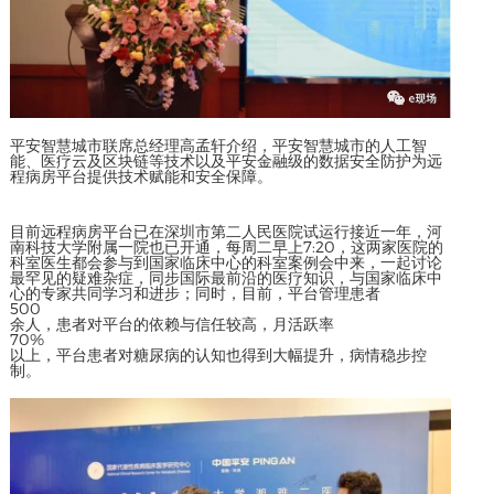
平安智慧城市联席总经理高孟轩介绍，平安智慧城市的人工智
能、医疗云及区块链等技术以及平安金融级的数据安全防护为远
程病房平台提供技术赋能和安全保障。
目前远程病房平台已在深圳市第二人民医院试运行接近一年，河
南科技大学附属一院也已开通，每周二早上7:20，这两家医院的
科室医生都会参与到国家临床中心的科室案例会中来，一起讨论
最罕见的疑难杂症，同步国际最前沿的医疗知识，与国家临床中
心的专家共同学习和进步；同时，目前，平台管理患者
500
余人，患者对平台的依赖与信任较高，月活跃率
70%
以上，平台患者对糖尿病的认知也得到大幅提升，病情稳步控
制。