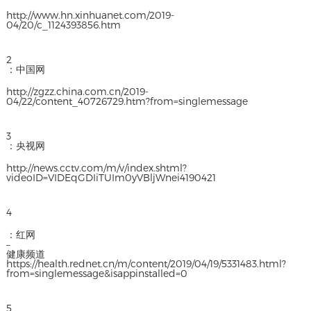
http://www.hn.xinhuanet.com/2019-
04/20/c_1124393856.htm
2
：中国网
http://zgzz.china.com.cn/2019-
04/22/content_40726729.htm?from=singlemessage
3
：央视网
http://news.cctv.com/m/v/index.shtml?
videoID=VIDEqGDIiTUIm0yVBljWnei4190421
4
：红网
–
健康频道
https://health.rednet.cn/m/content/2019/04/19/5331483.html?
from=singlemessage&isappinstalled=0
5