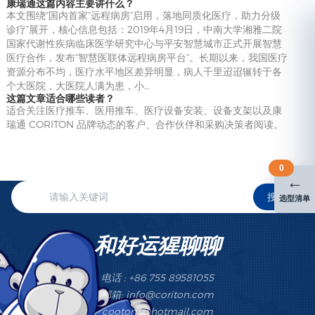
康瑞通这篇内容主要讲什么？
本文围绕“国内首家“远程病房”启用，落地同质化医疗，助力分级
诊疗”展开，核心信息包括：2019年4月19日，中南大学湘雅二院
国家代谢性疾病临床医学研究中心与平安智慧城市正式开展智慧
医疗合作，发布“智慧医联体远程病房平台”。长期以来，我国医疗
资源分布不均，医疗水平地区差异明显，病人千里迢迢辗转于各
个大医院，大医院人满为患，小…
这篇文章适合哪些读者？
适合关注医疗推车、医用推车、医疗设备安装、设备支架以及康
瑞通 CORITON 品牌动态的客户、合作伙伴和采购决策者阅读。
0
←
搜索
选型清单
和好运猩聊聊
电话 : +86 755 89581055
邮箱: info@coriton.com
cootom@hotmail.com