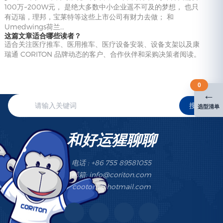
100万~200W元， 是绝大多数中小企业遥不可及的梦想， 也只
有迈瑞，理邦，宝莱特等这些上市公司有财力去做； 和
Umedwings荷兰…
这篇文章适合哪些读者？
适合关注医疗推车、医用推车、医疗设备安装、设备支架以及康
瑞通 CORITON 品牌动态的客户、合作伙伴和采购决策者阅读。
0
←
搜索
选型清单
和好运猩聊聊
电话 : +86 755 89581055
邮箱: info@coriton.com
cootom@hotmail.com