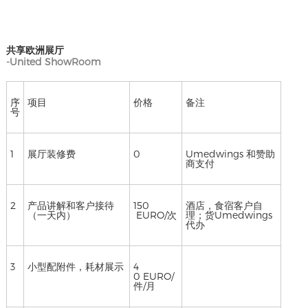
共享欧洲展厅
-United ShowRoom
序
项目
价格
备注
号
1
展厅装修费
0
Umedwings 和赞助
商支付
2
产品讲解和客户接待
150
酒店，食宿客户自
（一天内）
EURO/次
理；货Umedwings
代办
3
小型配附件，耗材展示
4
0 EURO/
件/月