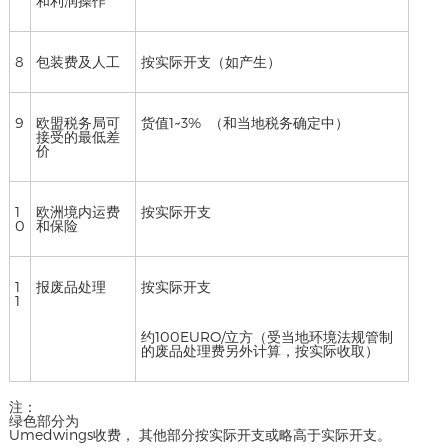
和利润操作
8
包装费及人工
按实际开支（如产生）
9
欧盟税务局可
货值1~3% （和当地税务确定中）
接受的最低差
价
1
欧洲境内运费
按实际开支
0
和保险
1
报废品处理
按实际开支
1
约100EURO/立方（受当地环境法规管制
的废品处理费另外计算，按实际收取）
注：
绿色部分为
Umedwings收费， 其他部分按实际开支或略高于实际开支。