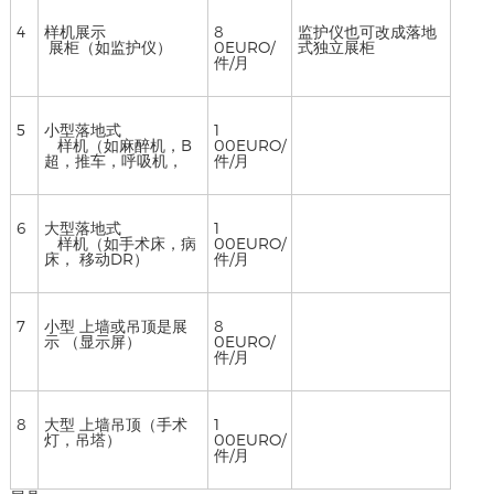
4
样机展示
8
监护仪也可改成落地
展柜（如监护仪）
0EURO/
式独立展柜
件/月
5
小型落地式
1
样机（如麻醉机，B
00EURO/
超，推车，呼吸机，
件/月
6
大型落地式
1
样机（如手术床，病
00EURO/
床， 移动DR）
件/月
7
小型 上墙或吊顶是展
8
示 （显示屏）
0EURO/
件/月
8
大型 上墙吊顶（手术
1
灯，吊塔）
00EURO/
件/月