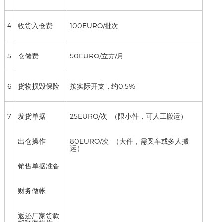
4
收货入仓费
100EURO/批次
5
仓储费
50EURO/立方/月
6
货物损毁保险
按实际开支，约0.5%
7
发货单据
25EURO/次 （限小件，可人工搬运）
出仓操作
80EURO/次 （大件，需叉车或多人搬
运）
销售单据准备
财务做帐
返还厂家货款