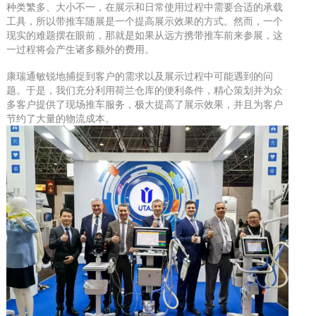
种类繁多、大小不一，在展示和日常使用过程中需要合适的承载
工具，所以带推车随展是一个提高展示效果的方式。然而，一个
现实的难题摆在眼前，那就是如果从远方携带推车前来参展，这
一过程将会产生诸多额外的费用。
康瑞通敏锐地捕捉到客户的需求以及展示过程中可能遇到的问
题。于是，我们充分利用荷兰仓库的便利条件，精心策划并为众
多客户提供了现场推车服务，极大提高了展示效果，并且为客户
节约了大量的物流成本。