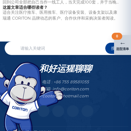
回到公司全部把自己当作一线工人，当天完成100套，并于当晚…
这篇文章适合哪些读者？
适合关注医疗推车、医用推车、医疗设备安装、设备支架以及康
瑞通 CORITON 品牌动态的客户、合作伙伴和采购决策者阅读。
0
←
搜索
选型清单
和好运猩聊聊
电话 : +86 755 89581055
邮箱: info@coriton.com
cootom@hotmail.com