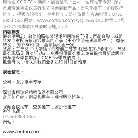
康瑞通 CORITON 新闻：展会信息：公司：医疗推车专家- 深圳
市康瑞通精密仪器有限公司参展新产品：信息化推车，远程医疗
推车， 视频会议推车，查房推车，监护仪推车咨询电话：0755-
89581055 网站：www.coriton.com QQ:24651010 位置：7号
管G04 深圳展团展会时间地点：2…
内容摘要
展会活动2： 微信拍照抽奖现场和康瑞通车模，产品合影，或是
转发自家配有康瑞通推车的产品（不必注明是康瑞通生产） 微信
转发， 筹齐50个赞，赢抽奖机会一次。
奖品：三等奖 个人清洁护理套装二等奖 红黑橙蓝折叠雨伞一等奖
展会现场见 展会活动3： 免费提供展会推车免费提供最新款医疗
推车给今年参加深圳CMEF秋季展的展商。
数量有限，请联系我们业务员10月1日前预定。
展会信息：
公司：医疗推车专家
–
深圳市康瑞通精密仪器有限公司
参展新产品：信息化推车，远程医疗推车，
视频会议推车，查房推车，监护仪推车
咨询电话：
0755-89581055
网站：
www.coriton.com