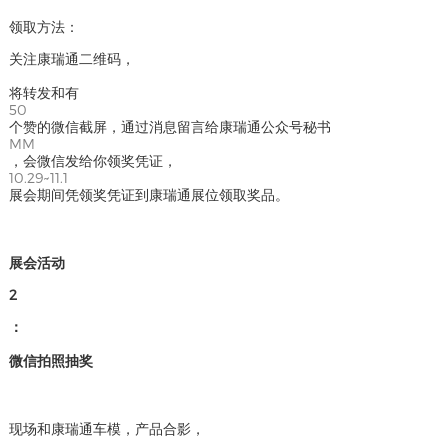
领取方法：
关注康瑞通二维码，
将转发和有
50
个赞的微信截屏，通过消息留言给康瑞通公众号秘书
MM
，会微信发给你领奖凭证，
10.29~11.1
展会期间凭领奖凭证到康瑞通展位领取奖品。
展会活动
2
：
微信拍照抽奖
现场和康瑞通车模，产品合影，