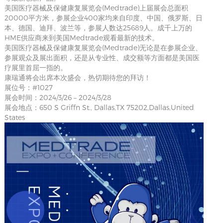
美国医疗器械及保健康复展览会(Medtrade)上届展会总面积
20000平方米，参展企业400家均来自印度、中国、俄罗斯、日
本、德国、迪拜、波兰等，参展人数达25689人。成千上万的
HME供应商来到美国Medtrade观看最新的技术。
美国医疗器械及保健康复展览会(Medtrade)无论是在参展企业、
参展观众及展出面积，还是从专业性、成交额等方面都是美国医
疗展里首屈一指的。
康瑞通将会出席本次盛会，热切期待您的拜访！
展位号：#1027
展会时间：2024/3/26 – 2024/3/28
展会地点：650 S Griffn St., Dallas,TX 75202,Dallas,United
States