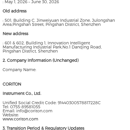
: May 1, 2026 – June 30, 2026
Old address
: 501, Building C, Jinweiyuan Industrial Zone, Julongshan
Area,Pingshan Street, Pingshan District, Shenzhen
New address
: 601 & 602, Building 1, Innovation Intelligent
Manufacturing Industrial Park,No.1 Danqing Road,
Pingshan District, Shenzhen
2. Company Information (Unchanged)
Company Name:
CORITON
Instrument Co., Ltd.
Unified Social Credit Code: 91440300578817228C
Tel: 0755-89581055
Email: info@coriton.com
Website:
www.coriton.com
3. Transition Period & Regulatory Updates