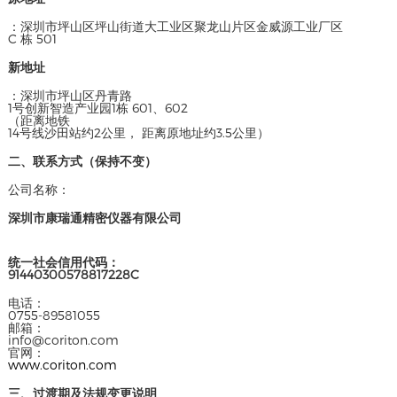
：深圳市坪山区坪山街道大工业区聚龙山片区金威源工业厂区
C 栋 501
新地址
：深圳市坪山区丹青路
1号创新智造产业园1栋 601、602
（距离地铁
14号线沙田站约2公里， 距离原地址约3.5公里）
二、联系方式（保持不变）
公司名称：
深圳市康瑞通精密仪器有限公司
统一社会信用代码：
91440300578817228C
电话：
0755-89581055
邮箱：
info@coriton.com
官网：
www.coriton.com
三、过渡期及法规变更说明