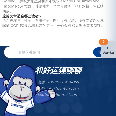
Gorilla”， 并祝大家圣诞和新年快乐！Merry Christmas and
Happy New Year！其整体为一个面带微笑，张开双臂，雀跃状
的蓝…
这篇文章适合哪些读者？
适合关注医疗推车、医用推车、医疗设备安装、设备支架以及康
瑞通 CORITON 品牌动态的客户、合作伙伴和采购决策者阅读。
0
←
搜索
选型清单
和好运猩聊聊
电话 : +86 755 89581055
邮箱: info@coriton.com
cootom@hotmail.com