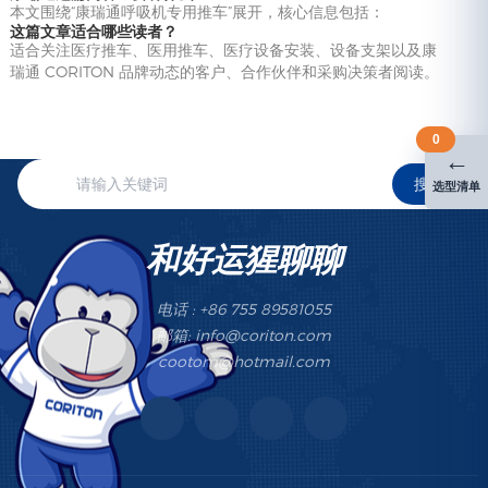
本文围绕“康瑞通呼吸机专用推车”展开，核心信息包括：
这篇文章适合哪些读者？
适合关注医疗推车、医用推车、医疗设备安装、设备支架以及康
瑞通 CORITON 品牌动态的客户、合作伙伴和采购决策者阅读。
0
←
搜索
选型清单
和好运猩聊聊
电话 : +86 755 89581055
邮箱: info@coriton.com
cootom@hotmail.com