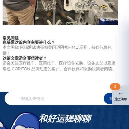
常见问题
康瑞通这篇内容主要讲什么？
本文围绕“康瑞通成功亮相美国迈阿密FIME”展开，核心信息包
括：​​​​​​​​​​
这篇文章适合哪些读者？
适合关注医疗推车、医用推车、医疗设备安装、设备支架以及康
瑞通 CORITON 品牌动态的客户、合作伙伴和采购决策者阅读。
0
←
搜索
选型清单
和好运猩聊聊