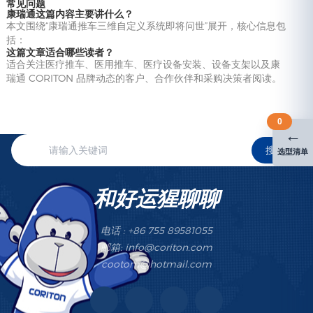
常见问题
康瑞通这篇内容主要讲什么？
本文围绕“康瑞通推车三维自定义系统即将问世”展开，核心信息包
括：
这篇文章适合哪些读者？
适合关注医疗推车、医用推车、医疗设备安装、设备支架以及康
瑞通 CORITON 品牌动态的客户、合作伙伴和采购决策者阅读。
0
←
搜索
选型清单
和好运猩聊聊
电话 : +86 755 89581055
邮箱: info@coriton.com
cootom@hotmail.com