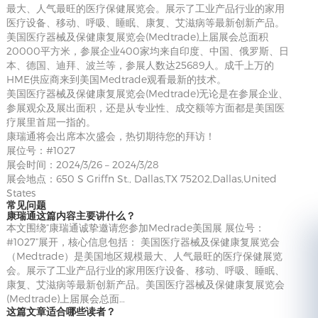
最大、人气最旺的医疗保健展览会。展示了工业产品行业的家用
医疗设备、移动、呼吸、睡眠、康复、艾滋病等最新创新产品。
美国医疗器械及保健康复展览会(Medtrade)上届展会总面积
20000平方米，参展企业400家均来自印度、中国、俄罗斯、日
本、德国、迪拜、波兰等，参展人数达25689人。成千上万的
HME供应商来到美国Medtrade观看最新的技术。
美国医疗器械及保健康复展览会(Medtrade)无论是在参展企业、
参展观众及展出面积，还是从专业性、成交额等方面都是美国医
疗展里首屈一指的。
康瑞通将会出席本次盛会，热切期待您的拜访！
展位号：#1027
展会时间：2024/3/26 – 2024/3/28
展会地点：650 S Griffn St., Dallas,TX 75202,Dallas,United
States
常见问题
康瑞通这篇内容主要讲什么？
本文围绕“康瑞通诚挚邀请您参加Medrade美国展 展位号：
#1027”展开，核心信息包括：​ 美国医疗器械及保健康复展览会
（Medtrade）是美国地区规模最大、人气最旺的医疗保健展览
会。展示了工业产品行业的家用医疗设备、移动、呼吸、睡眠、
康复、艾滋病等最新创新产品。美国医疗器械及保健康复展览会
(Medtrade)上届展会总面…
这篇文章适合哪些读者？