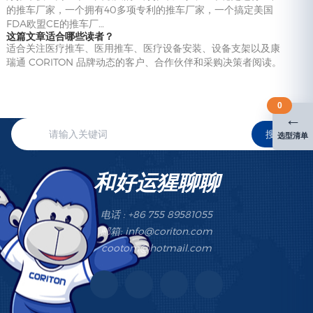
的推车厂家，一个拥有40多项专利的推车厂家，一个搞定美国
FDA欧盟CE的推车厂…
这篇文章适合哪些读者？
适合关注医疗推车、医用推车、医疗设备安装、设备支架以及康
瑞通 CORITON 品牌动态的客户、合作伙伴和采购决策者阅读。
0
←
搜索
选型清单
和好运猩聊聊
电话 : +86 755 89581055
邮箱: info@coriton.com
cootom@hotmail.com