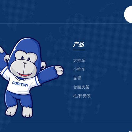
产品
大推车
小推车
支臂
台面支架
柱/杆安装