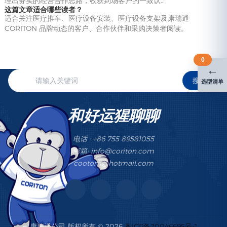
理出务实的经营合作思路，收获到场客户的一致认…
这篇文章适合哪些读者？
适合关注医疗推车、医疗设备安装、医疗设备支架及康瑞通
CORITON 品牌动态的客户、合作伙伴和采购决策者阅读。
0
←
搜索
选型清单
和好运猩聊聊
电话 : +86 755 89581055
邮箱: info@coriton.com
cootom@hotmail.com
康瑞通公司 版权所有 © 2026
粤ICP备20046695号-1