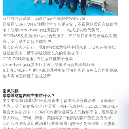
双品牌同步赋能，品质产品+合规服务安心出海
康瑞通CORITON专注医疗推车合规定制，不跟风降质迎合低价竞
争；联动Umedwings优翼医疗，一站式提供欧代英代、
ISO13485及各类海外认证合规服务，产品硬件加出海合规双向兜
底，安心助力对接全球客户。
展会仍在火热进行，我们持续诚意接待各国来宾，以实在价值代
替低价竞争，携手共建稳定长久的务实合作！
CORITON康瑞通 | 专注医疗推车十五年
Umedwings优翼医疗 | 医疗器械出海合规法规服务
#上海CMEF进行时 #康瑞通对接多国海外客户 #务实合作拒绝低
价内卷 #医疗推车合规选型
常见问题
康瑞通这篇内容主要讲什么？
本文围绕“康瑞通CMEF现场直击｜多国客商齐聚洽谈，直面低价
内卷，坚守价值务实合作”展开，核心信息包括：2026上海CMEF
展会火热进行中！CORITON康瑞通展位人气持续高涨，现场迎来
澳大利亚、智利、南非、美国等多个国家的客户莅临交流洽谈。
我们和各国客商坦诚沟通行业普遍遇到的低价竞争困扰，同步梳