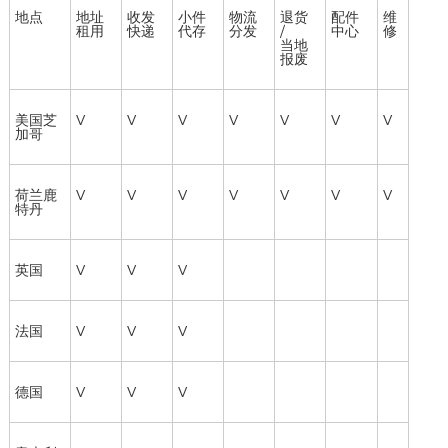
地点
地址
收发
小件
物流
退货
配件
维
租用
快递
代存
分发
/
中心
修
当地
报废
美国芝
V
V
V
V
V
V
V
加哥
荷兰鹿
V
V
V
V
V
V
V
特丹
英国
V
V
V
法国
V
V
V
德国
V
V
V