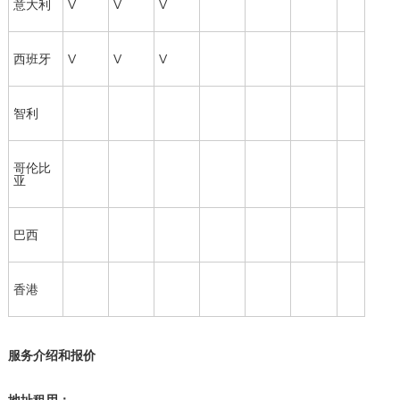
意大利
V
V
V
西班牙
V
V
V
智利
哥伦比
亚
巴西
香港
服务介绍和报价
地址租用：