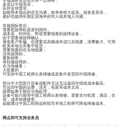
常规国际售后语言有一定障碍，
多是以中国英语，
应对全球需求。
如能用本地化的语言沟通，效率将很大提高。就算是英语，
最好也能用长期定居海外的华人或本地人沟通。
常规国际售后，
需要把故障机器发到国内，
成本高，时间长。即使需要报废的故障设备，
由于需要做故障确认，
避免客户欺骗，也需要花高额成本进口后报废，浪费极大。可用
欧美本地仓库集中收货，
需要报废的在当地报废；
没有故障的，
重新销售；
有轻微故障的，
在当地修复；
大批量的，
可安排中国工程师出差维修或是集中发货回中国维修。
部分中大型医疗设备或配件无法无法返回中国或成本极高。
空运回中国的运费，清关，包装等成本太高，
故障如果不能在当地处理，
设备可能只能等中国工程师出差维修。需要支付机票，酒店，住
宿，成本很难接受。
如能通过中国工程师远程指导本地工程师可降低维修成本。
网点和可支持业务员