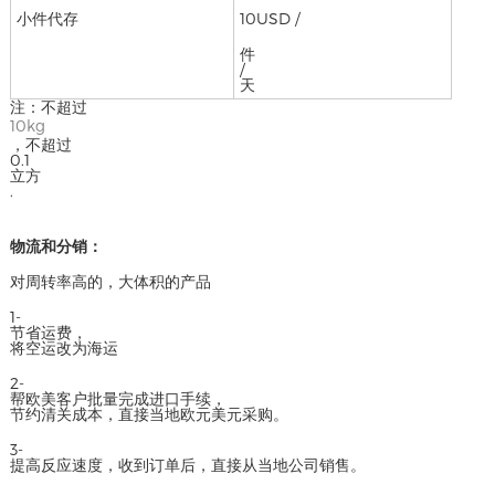
小件代存
10USD /
件
/
天
注：不超过
10kg
，不超过
0.1
立方
.
物流和分销：
对周转率高的，大体积的产品
1-
节省运费，
将空运改为海运
2-
帮欧美客户批量完成进口手续，
节约清关成本，直接当地欧元美元采购。
3-
提高反应速度，收到订单后，直接从当地公司销售。