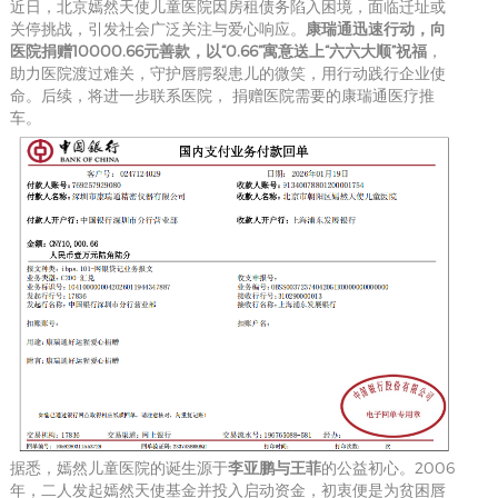
近日，北京嫣然天使儿童医院因房租债务陷入困境，面临迁址或
关停挑战，引发社会广泛关注与爱心响应。
康瑞通迅速行动，
向
医院捐赠10000.66元善款，以“0.66”寓意送上“六六大顺”祝福
，
助力医院渡过难关，守护唇腭裂患儿的微笑，用行动践行企业使
命。后续，将进一步联系医院， 捐赠医院需要的康瑞通医疗推
车。
据悉，嫣然儿童医院的诞生源于
李亚鹏与王菲
的公益初心。2006
年，二人发起嫣然天使基金并投入启动资金，初衷便是为贫困唇