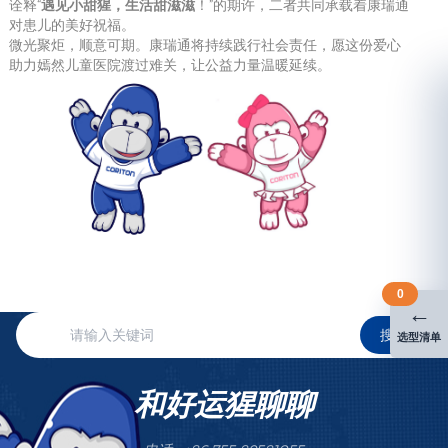
诠释“
遇见小甜猩，生活甜滋滋
！”的期许，二者共同承载着康瑞通
对患儿的美好祝福。
微光聚炬，顺意可期。康瑞通将持续践行社会责任，愿这份爱心
助力嫣然儿童医院渡过难关，让公益力量温暖延续。
0
←
搜索
选型清单
和好运猩聊聊