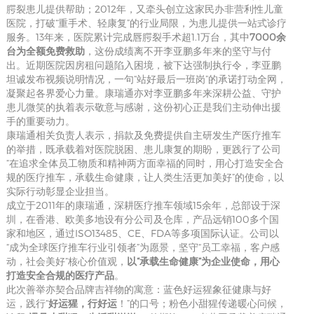
腭裂患儿提供帮助；2012年，又牵头创立这家民办非营利性儿童
医院，打破“重手术、轻康复”的行业局限，为患儿提供一站式诊疗
服务。13年来，医院累计完成唇腭裂手术超1.1万台，其中
7000余
台为全额免费救助
，这份成绩离不开李亚鹏多年来的坚守与付
出。近期医院因房租问题陷入困境，被下达强制执行令，李亚鹏
坦诚发布视频说明情况，一句“
站好最后一班岗
”的承诺打动全网，
凝聚起各界爱心力量。康瑞通亦对李亚鹏多年来深耕公益、守护
患儿微笑的执着表示敬意与感谢，这份初心正是我们主动伸出援
手的重要动力。
康瑞通相关负责人表示，捐款及免费提供自主研发生产医疗推车
的举措，既承载着对医院脱困、患儿康复的期盼，更践行了公司
“在追求全体员工物质和精神两方面幸福的同时，用心打造安全合
规的医疗推车，承载生命健康，让人类生活更加美好”的使命，以
实际行动彰显企业担当。
成立于2011年的康瑞通，深耕医疗推车领域15余年，总部设于深
圳，在香港、欧美多地设有分公司及仓库，产品远销100多个国
家和地区，通过ISO13485、CE、FDA等多项国际认证。公司以
“成为全球医疗推车行业引领者”为愿景，坚守“员工幸福，客户感
动，社会美好”核心价值观，
以“
承载生命健康
”为企业使命，用心
打造安全合规的医疗产品
。
此次善举亦契合品牌吉祥物的寓意：蓝色好运猩象征健康与好
运，践行“
好运猩，行好运
！”的口号；粉色小甜猩传递暖心问候，