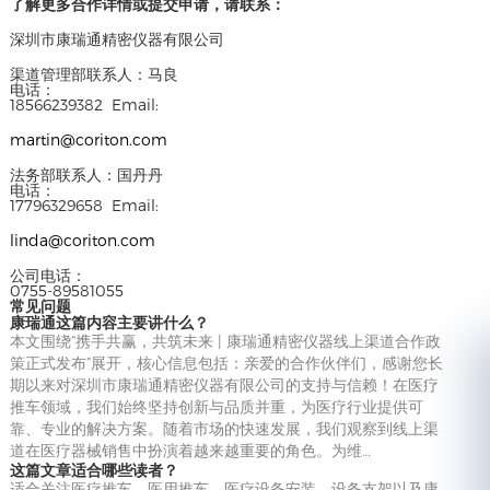
了解更多合作详情或提交申请，请联系：
深圳市康瑞通精密仪器有限公司
渠道管理部联系人：马良
电话：
18566239382 Email:
martin@coriton.com
法务部联系人：国丹丹
电话：
17796329658 Email:
linda@coriton.com
公司电话：
0755-89581055
常见问题
康瑞通这篇内容主要讲什么？
本文围绕“携手共赢，共筑未来 | 康瑞通精密仪器线上渠道合作政
策正式发布”展开，核心信息包括：亲爱的合作伙伴们，感谢您长
期以来对深圳市康瑞通精密仪器有限公司的支持与信赖！在医疗
推车领域，我们始终坚持创新与品质并重，为医疗行业提供可
靠、专业的解决方案。随着市场的快速发展，我们观察到线上渠
道在医疗器械销售中扮演着越来越重要的角色。为维…
这篇文章适合哪些读者？
适合关注医疗推车、医用推车、医疗设备安装、设备支架以及康