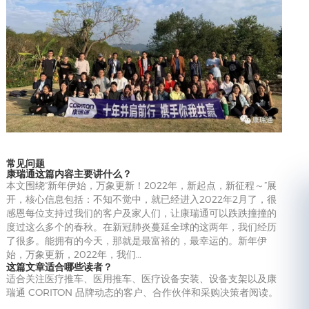
常见问题
康瑞通这篇内容主要讲什么？
本文围绕“新年伊始，万象更新！2022年，新起点，新征程～”展
开，核心信息包括：不知不觉中，就已经进入2022年2月了，很
感恩每位支持过我们的客户及家人们，让康瑞通可以跌跌撞撞的
度过这么多个的春秋。在新冠肺炎蔓延全球的这两年，我们经历
了很多。能拥有的今天，那就是最富裕的，最幸运的。新年伊
始，万象更新，2022年，我们…
这篇文章适合哪些读者？
适合关注医疗推车、医用推车、医疗设备安装、设备支架以及康
瑞通 CORITON 品牌动态的客户、合作伙伴和采购决策者阅读。