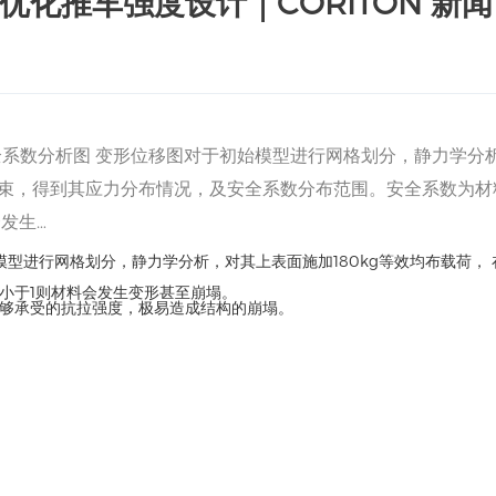
化推车强度设计｜CORITON 新闻
 安全系数分析图 变形位移图对于初始模型进行网格划分，静力学分
定约束，得到其应力分布情况，及安全系数分布范围。安全系数为材
发生…
模型进行网格划分，静力学分析，对其上表面施加180kg等效均布载荷，
小于1则材料会发生变形甚至崩塌。
够承受的抗拉强度，极易造成结构的崩塌。