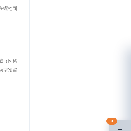
在螺栓固
域（网格
模型预留
0
←