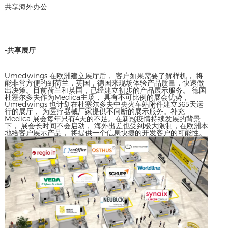
共享海外办公
-共享展厅
Umedwings 在欧洲建立展厅后， 客户如果需要了解样机， 将
能非常方便的到荷兰，英国，德国来现场体验产品质量，快速做
出决策。目前荷兰和英国，已经建立初步的产品展示服务。 德国
杜塞尔多夫作为Medica主场， 具有不可比例的展会优势，
Umedwings 也计划在杜塞尔多夫中央火车站附件建立365天运
行的展厅， 为医疗器械厂家提供不间断的展示服务。补充
Medica 展会每年只有4天的不足。在新冠疫情持续发展的背景
下， 展会长时间不会启动， 海外出差也受到极大限制，在欧洲本
地给客户展示产品， 将提供一个信息快捷的开发客户的可能性。