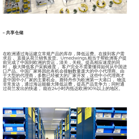
– 共享仓储
在欧洲通过海运建立常规产品的库存，降低运费。在接到客户需
求后， 直接从荷兰销售发货。Umedwings,相当于帮欧洲客户提
前完成了中国到欧洲的货运，清关，关税。提高相应速度的同
时， 极大降低客户采购难度， 客户完全不需要懂得如何从中国进
口产品。中国厂家将因此有机会接触数量庞大的中小代理商。由
于大型的代理商，多数已经被大的厂家开发，这些中小代理商才
是中国中小厂家的主要机会。鹿特丹作为欧洲第一大港口， 物流
非常发达，通过海运能极大降低运费，提高产品竞争力；同时通
过荷兰发出的快递， 能在24小时内抵达欧洲90%以上的地区。