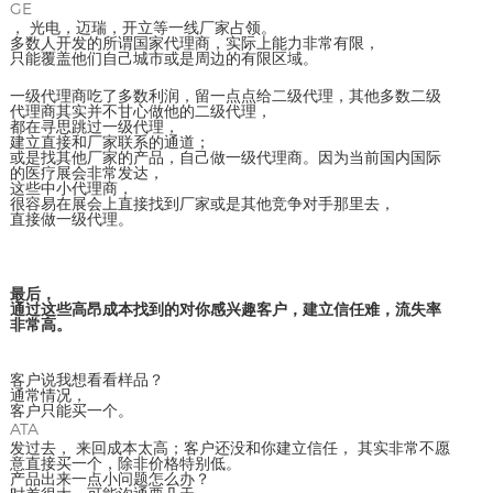
GE
， 光电，迈瑞，开立等一线厂家占领。
多数人开发的所谓国家代理商，实际上能力非常有限，
只能覆盖他们自己城市或是周边的有限区域。
一级代理商吃了多数利润，留一点点给二级代理，其他多数二级
代理商其实并不甘心做他的二级代理，
都在寻思跳过一级代理，
建立直接和厂家联系的通道；
或是找其他厂家的产品，自己做一级代理商。因为当前国内国际
的医疗展会非常发达，
这些中小代理商，
很容易在展会上直接找到厂家或是其他竞争对手那里去，
直接做一级代理。
最后，
通过这些高昂成本找到的对你感兴趣客户，建立信任难，流失率
非常高。
客户说我想看看样品？
通常情况，
客户只能买一个。
ATA
发过去， 来回成本太高；客户还没和你建立信任， 其实非常不愿
意直接买一个，除非价格特别低。
产品出来一点小问题怎么办？