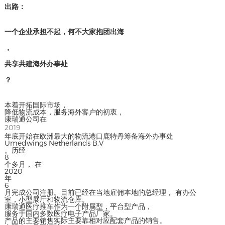
出路：
一个企业承担不起，何不大家抱团出海
，
共享共建海外办事处
？
本着开拓国际市场，
降低物流成本，服务海外客户的初衷，
康瑞通公司在
2019
年底开始在欧洲最大的物流港口鹿特丹筹备海外办事处
Umedwings Netherlands B.V
。历经
8
个多月， 在
2020
年
6
月完成公司注册。目前已经在当地雇佣本地的总经理， 有办公
室，小型展厅和物流仓库。
康瑞通医疗推车作为一个附属型，平台型产品，
服务于国内多数医疗电子产品厂家。
产品的主要销售实际主要靠相对应配套产品的销售。