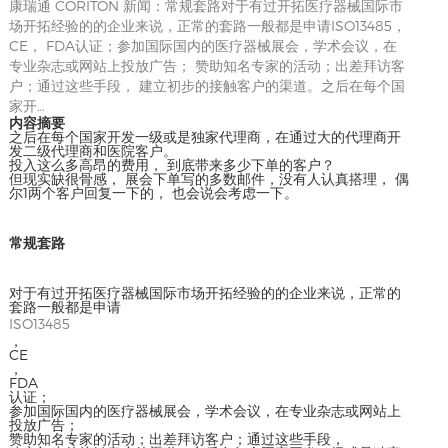
康瑞通 CORITON 新闻：常规套路对于有过开拓医疗器械国际市
场开拓经验的的企业来说，正常的套路一般都是申请ISO13485，
CE， FDA认证；参加国际国内的医疗器械展会，学术会议，在
专业杂志或网站上投放广告； 赞助知名专家的活动；出差拜访客
户；通过这些手段， 建立初步的接触客户的渠道。之后在每个国
家开…
内容摘要
之后在每个国家开发一级或是独家代理商，在通过大的代理商开
发二级代理商和医院客户。
投入这么多高昂的费用， 到底带来多少下单的客户？
但现实缺很骨感， 展会下单写的多数邮件，没有人认真搭理， 偶
尔1两个客户回复一下的， 也会说会考虑一下。
常规套路
对于有过开拓医疗器械国际市场开拓经验的的企业来说，正常的
套路一般都是申请
ISO13485
，
CE
，
FDA
认证；
参加国际国内的医疗器械展会，学术会议，在专业杂志或网站上
投放广告；
赞助知名专家的活动；出差拜访客户；通过这些手段，