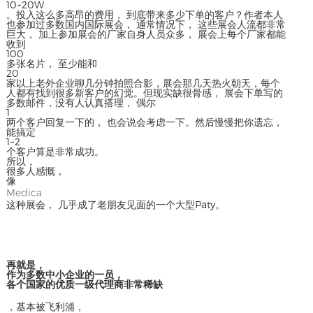
10~20W
。投入这么多高昂的费用， 到底带来多少下单的客户？作者本人
也参加过多数国内国际展会， 通常情况下， 这些展会人流都非常
巨大， 加上参加展会的厂家自身人员众多， 展会上每个厂家都能
收到
100
多张名片， 至少能和
20
家以上老外企业聊几分钟拍照合影，展会那几天热火朝天，每个
人都有找到很多新客户的幻觉。但现实缺很骨感， 展会下单写的
多数邮件，没有人认真搭理， 偶尔
1
两个客户回复一下的， 也会说会考虑一下。然后慢慢把你遗忘，
能搞定
1~2
个客户算是非常成功。
所以，
很多人感慨，
像
Medica
这种展会， 几乎成了老朋友见面的一个大型Paty。
再就是，
作为多数中小企业的一员，
各个国家的优质一级代理商非常稀缺
，基本被飞利浦，