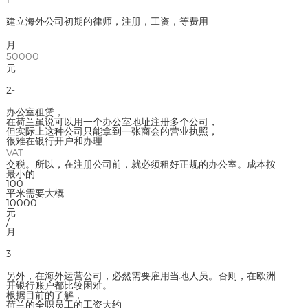
建立海外公司初期的律师，注册，工资，等费用
月
50000
元
2-
办公室租赁，
在荷兰虽说可以用一个办公室地址注册多个公司，
但实际上这种公司只能拿到一张商会的营业执照，
很难在银行开户和办理
VAT
交税。所以，在注册公司前，就必须租好正规的办公室。成本按
最小的
100
平米需要大概
10000
元
/
月
3-
另外，在海外运营公司，必然需要雇用当地人员。否则，在欧洲
开银行账户都比较困难。
根据目前的了解，
荷兰的全职员工的工资大约