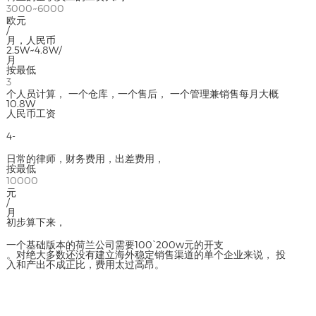
3000~6000
欧元
/
月，人民币
2.5W~4.8W/
月
按最低
3
个人员计算， 一个仓库，一个售后， 一个管理兼销售每月大概
10.8W
人民币工资
4-
日常的律师，财务费用，出差费用，
按最低
10000
元
/
月
初步算下来，
一个基础版本的荷兰公司需要100`200w元的开支
。对绝大多数还没有建立海外稳定销售渠道的单个企业来说， 投
入和产出不成正比，费用太过高昂。