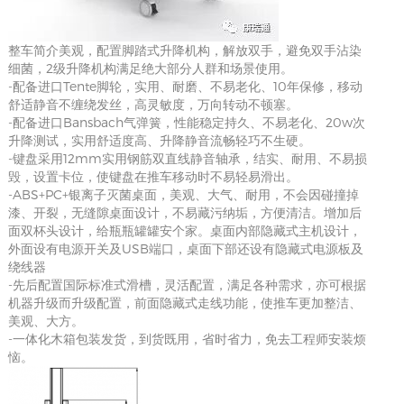
整车简介美观，配置脚踏式升降机构，解放双手，避免双手沾染
细菌，2级升降机构满足绝大部分人群和场景使用。
-配备进口Tente脚轮，实用、耐磨、不易老化、10年保修，移动
舒适静音不缠绕发丝，高灵敏度，万向转动不顿塞。
-配备进口Bansbach气弹簧，性能稳定持久、不易老化、20w次
升降测试，实用舒适度高、升降静音流畅轻巧不生硬。
-键盘采用12mm实用钢筋双直线静音轴承，结实、耐用、不易损
毁，设置卡位，使键盘在推车移动时不易轻易滑出。
-ABS+PC+银离子灭菌桌面，美观、大气、耐用，不会因碰撞掉
漆、开裂，无缝隙桌面设计，不易藏污纳垢，方便清洁。增加后
面双杯头设计，给瓶瓶罐罐安个家。桌面内部隐藏式主机设计，
外面设有电源开关及USB端口，桌面下部还设有隐藏式电源板及
绕线器
-先后配置国际标准式滑槽，灵活配置，满足各种需求，亦可根据
机器升级而升级配置，前面隐藏式走线功能，使推车更加整洁、
美观、大方。
-一体化木箱包装发货，到货既用，省时省力，免去工程师安装烦
恼。