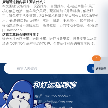
康瑞通这篇内容主要讲什么？
本文围绕“设备推车、仪器推车、台面推车、心电超声推车”展开，
核心信息包括：整车简介美观，配置脚踏式升降机构，解放双
手，避免双手沾染细菌，2级升降机构满足绝大部分人群和场景使
用。-配备进口Tente脚轮，实用、耐磨、不易老化、10年保修，
移动舒适静音不缠绕发丝，高灵敏度，万向转动不顿塞。-配备进
口Bansbach…
这篇文章适合哪些读者？
适合关注医疗推车、医用推车、医疗设备安装、设备支架以及康
瑞通 CORITON 品牌动态的客户、合作伙伴和采购决策者阅读。
0
←
搜索
选型清单
和好运猩聊聊
电话 : +86 755 89581055
邮箱: info@coriton.com
cootom@hotmail.com