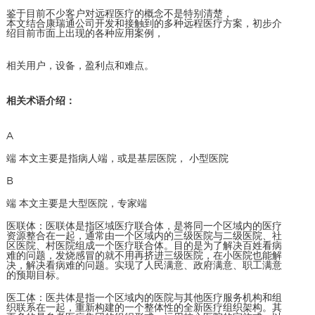
鉴于目前不少客户对远程医疗的概念不是特别清楚，
本文结合康瑞通公司开发和接触到的多种远程医疗方案，初步介
绍目前市面上出现的各种应用案例，
相关用户，设备，盈利点和难点。
相关术语介绍：
A
端 本文主要是指病人端，或是基层医院， 小型医院
B
端 本文主要是大型医院，专家端
医联体：医联体是指区域医疗联合体，是将同一个区域内的医疗
资源整合在一起，通常由一个区域内的三级医院与二级医院、社
区医院、村医院组成一个医疗联合体。目的是为了解决百姓看病
难的问题，发烧感冒的就不用再挤进三级医院，在小医院也能解
决，解决看病难的问题。实现了人民满意、政府满意、职工满意
的预期目标。
医工体：医共体是指一个区域内的医院与其他医疗服务机构和组
织联系在一起，重新构建的一个整体性的全新医疗组织架构。其