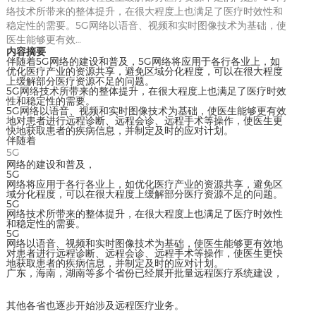
络技术所带来的整体提升，在很大程度上也满足了医疗时效性和
稳定性的需要。5G网络以语音、视频和实时图像技术为基础，使
医生能够更有效…
内容摘要
伴随着5G网络的建设和普及，5G网络将应用于各行各业上，如
优化医疗产业的资源共享，避免区域分化程度，可以在很大程度
上缓解部分医疗资源不足的问题。
5G网络技术所带来的整体提升，在很大程度上也满足了医疗时效
性和稳定性的需要。
5G网络以语音、视频和实时图像技术为基础，使医生能够更有效
地对患者进行远程诊断、远程会诊、远程手术等操作，使医生更
快地获取患者的疾病信息，并制定及时的应对计划。
伴随着
5G
网络的建设和普及，
5G
网络将应用于各行各业上，如优化医疗产业的资源共享，避免区
域分化程度，可以在很大程度上缓解部分医疗资源不足的问题。
5G
网络技术所带来的整体提升，在很大程度上也满足了医疗时效性
和稳定性的需要。
5G
网络以语音、视频和实时图像技术为基础，使医生能够更有效地
对患者进行远程诊断、远程会诊、远程手术等操作，使医生更快
地获取患者的疾病信息，并制定及时的应对计划。
广东，海南，湖南等多个省份已经展开批量远程医疗系统建设，
其他各省也逐步开始涉及远程医疗业务。