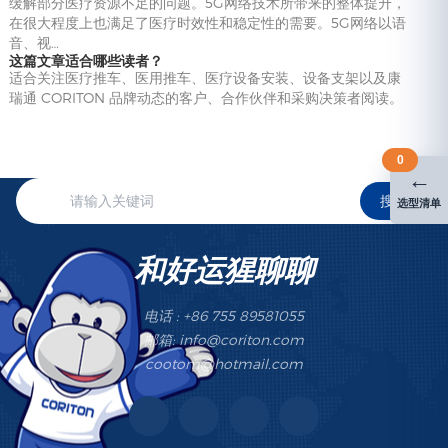
缓解部分医疗资源不足的问题。5G网络技术所带来的整体提升，
在很大程度上也满足了医疗时效性和稳定性的需要。5G网络以语
音、视…
这篇文章适合哪些读者？
适合关注医疗推车、医用推车、医疗设备安装、设备支架以及康
瑞通 CORITON 品牌动态的客户、合作伙伴和采购决策者阅读。
0
←
搜索
选型清单
和好运猩聊聊
电话 : +86 755 89581055
邮箱: info@coriton.com
cootom@hotmail.com