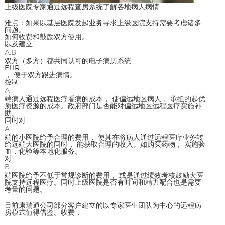
上级医院专家通过远程查房系统了解各地病人病情
难点：如果以基层医院发起业务寻求上级医院支持需要考虑诸多
问题。
如何收费和鼓励双方使用。
以及建立
A,B
双方（多方）都共同认可的电子病历系统
EHR
， 便于双方跟进病情。
控制
A
端病人通过远程医疗看病的成本， 使偏远地区病人， 承担的起优
质医疗资源的成本。政府部门是否能对偏远地区远程医疗实施补
助。
同时对
A
端的小医院给予合理的费用， 使其在将病人通过远程医疗业务转
给远端大医院的同时， 能获取合理的收入。如购买药物， 实施验
血，化验等本地化服务。
对
B
端医院给予不低于常规诊断的费用， 或是通过绩效考核鼓励大医
院支持远程医疗。同时上级医院是否有时间和精力配合也是需要
考量的问题。
目前康瑞通公司部分客户建立的以专家医生团队为中心的远程病
房模式值得借鉴。收费，