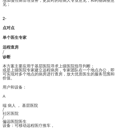
增加慢性病管理业务，更及时的给病人专业意见，和药物调整意
见；
2-
点对点
单个医生专家
远程查房
/
诊断
本方案主要应用于基层医院寻求上级医院指导判断；
或是上级医院专家建立远程病房，专家团队在一个地点办公，即
可实现对多个地点的病房进行查房，放大优质医生的服务范围和
价值。
用户和设备：
A
端 病人 ， 基层医院
/
社区医院
/
偏远医院医生
设备：可移动远程医疗推车，