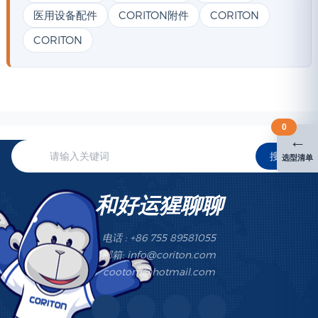
医用设备配件
CORITON附件
CORITON
CORITON
0
←
搜索
选型清单
和好运猩聊聊
电话 : +86 755 89581055
邮箱: info@coriton.com
cootom@hotmail.com