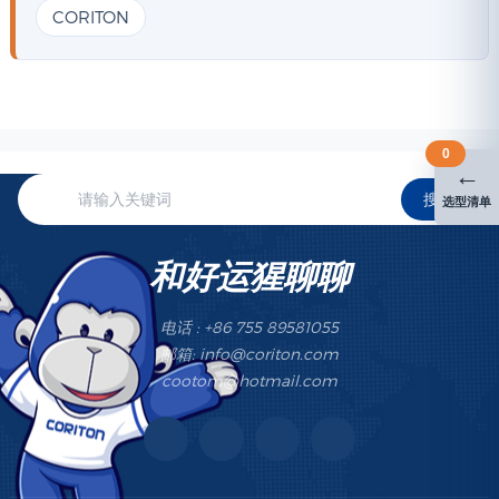
CORITON
0
←
搜索
选型清单
和好运猩聊聊
电话 : +86 755 89581055
邮箱: info@coriton.com
cootom@hotmail.com