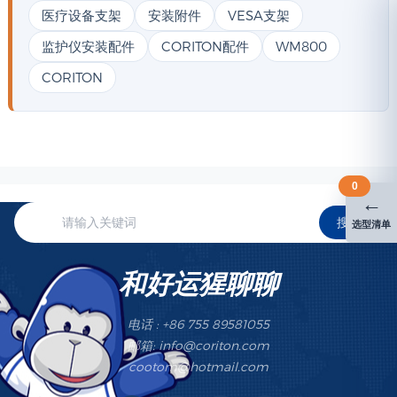
医疗设备支架
安装附件
VESA支架
监护仪安装配件
CORITON配件
WM800
CORITON
0
←
搜索
选型清单
和好运猩聊聊
电话 : +86 755 89581055
邮箱: info@coriton.com
cootom@hotmail.com