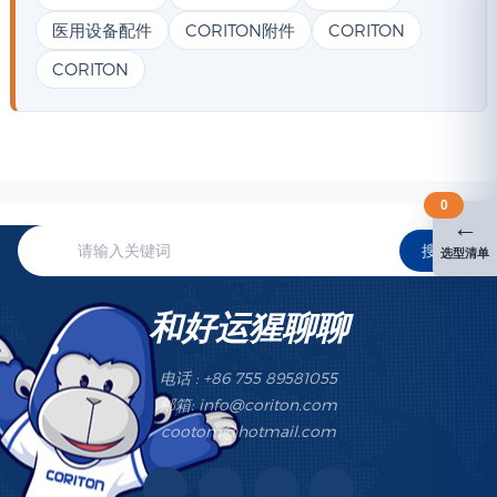
医用设备配件
CORITON附件
CORITON
CORITON
0
←
搜索
选型清单
和好运猩聊聊
电话 : +86 755 89581055
邮箱: info@coriton.com
cootom@hotmail.com