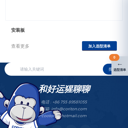
安装板
查看更多
加入选型清单
0
←
搜索
选型清单
和好运猩聊聊
电话 : +86 755 89581055
邮箱: info@coriton.com
cootom@hotmail.com