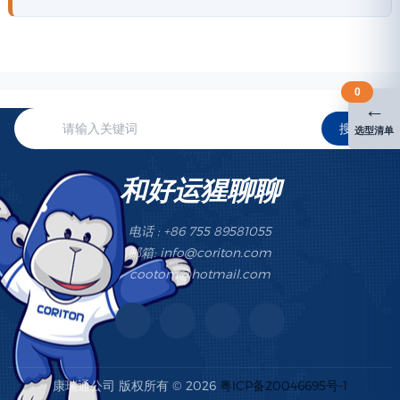
0
←
搜索
选型清单
和好运猩聊聊
电话 : +86 755 89581055
邮箱: info@coriton.com
cootom@hotmail.com
康瑞通公司 版权所有 © 2026
粤ICP备20046695号-1