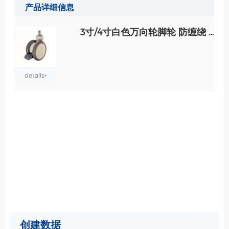
产品详细信息
3寸/4寸白色万向轮脚轮 防缠绕 插杆/丝杆 刹车/无刹 无磁 可选 规格
details+
创建数据