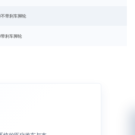
杆/不带刹车脚轮
杆/带刹车脚轮
安装系统的医疗推车与支