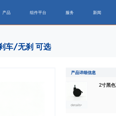
产品
组件平台
服务
新闻
刹车/无刹 可选
产品详细信息
2寸黑色
details+