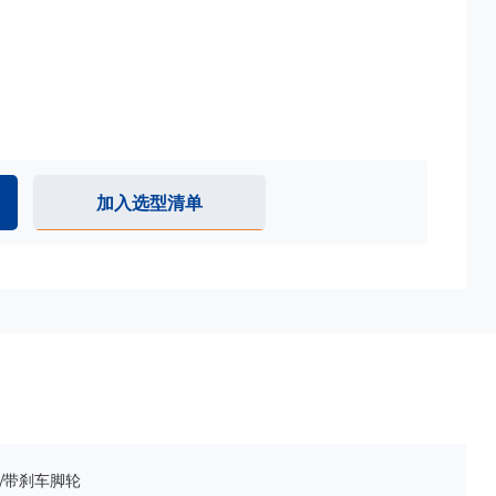
加入选型清单
杆/带刹车脚轮