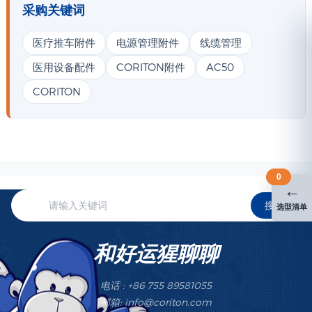
采购关键词
医疗推车附件
电源管理附件
线缆管理
医用设备配件
CORITON附件
AC50
CORITON
0
←
搜索
选型清单
和好运猩聊聊
电话 : +86 755 89581055
邮箱: info@coriton.com