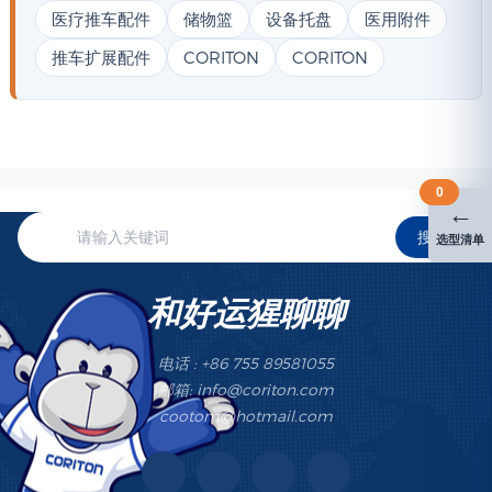
医疗推车配件
储物篮
设备托盘
医用附件
推车扩展配件
CORITON
CORITON
0
←
搜索
选型清单
和好运猩聊聊
电话 : +86 755 89581055
邮箱: info@coriton.com
cootom@hotmail.com