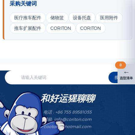
采购关键词
医疗推车配件
储物篮
设备托盘
医用附件
推车扩展配件
CORITON
CORITON
0
←
搜索
选型清单
和好运猩聊聊
电话 : +86 755 89581055
邮箱: info@coriton.com
cootom@hotmail.com