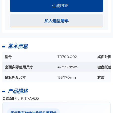
生成PDF
加入选型清单
基本信息
型号
TR700.002
桌面外围
桌面实际使用尺寸
473*323mm
键盘托使
鼠标托盘尺寸
138*170mm
材质
产品描述
页面编码：
KRT-A-635
医疗推车储物与承载扩展配件