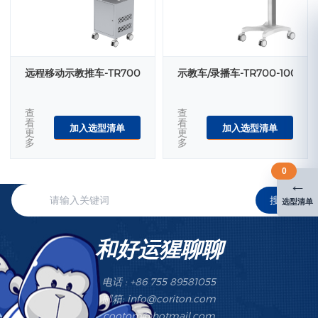
远程移动示教推车-TR700-300-10
示教车/录播车-TR700-100-XX
查
查
看
看
加入选型清单
加入选型清单
更
更
多
多
0
←
搜索
选型清单
和好运猩聊聊
电话 : +86 755 89581055
邮箱: info@coriton.com
cootom@hotmail.com