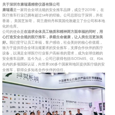
关于深圳市康瑞通精密仪器有限公司
2011
康瑞通
是一家符合全球法规的安全推车品牌，成立于
年， 在
医疗推车行业已拥有超过
年的经验。公司总部位于深圳，并在
14
香港， 美国芝加哥， 荷兰鹿特丹和英国伦敦建立了分公司和本地
化的仓库。
公司的使命是
在追求全体员工物质和精神两方面幸福的同时，
用
心打造安全合规的医疗推车，承载生命健康，让人类生活更加美
好
。
我们坚守让员工幸福，客户感动，社会美好的核心价值观，
致力于提供符合全球法规要求的安全推车，支撑合作伙伴的医疗
设备，以满足全球医疗行业客户高标准的需求，成为全球信赖的
ISO13485
安全推车品牌。
迄今为止，公司已获得包括
、
、
CE
FDA
在内的多项国际认证，向世界
多个国家和地区提供医疗级的安
100
全推车，
获得
众多
知名
合作伙伴的信任。