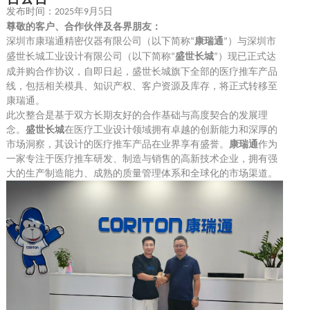
发布时间：
年
月5
日
2025
9
尊敬的客户、合作伙伴及各界朋友：
深圳市康瑞通精密仪器有限公司（以下简称
康瑞通
）与深圳市
“
”
盛世长城工业设计有限公司（以下简称
盛世长城
）现已正式达
“
”
成
并购合作
协议，自即日起，盛世长城旗下全部的医疗推车产品
线，包括相关模具、知识产权、客户资源及库存，将正式转移至
康瑞通。
此次整合是基于双方长期友好的合作基础与高度契合的发展理
念。
盛世长城
在医疗工业设计领域拥有卓越的创新能力和深厚的
市场洞察，其设计的医疗推车产品在业界享有盛誉。
康瑞通
作为
一家专注于
医疗推车
研发、制造与销售的高新技术企业，拥有强
大的生产制造能力、成熟的质量管理体系和
全球化的
市场渠道。