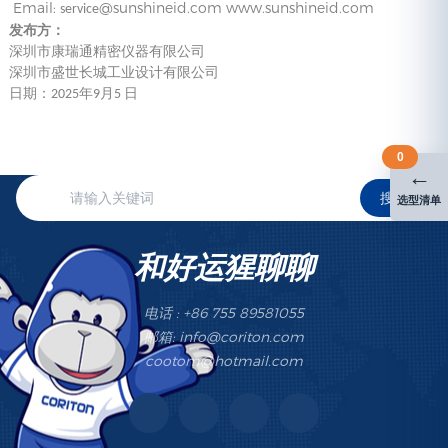
Email:
@sunshineid.com
www.sunshineid.com
service
发布方：
深圳市康瑞通精密仪器有限公司
深圳市盛世长城工业设计有限公司
日期：
年
月
日
2025
9
5
0
←
搜索
选型清单
和好运猩聊聊
电话 : +86 755 89581055
邮箱: info@coriton.com
cootom@hotmail.com