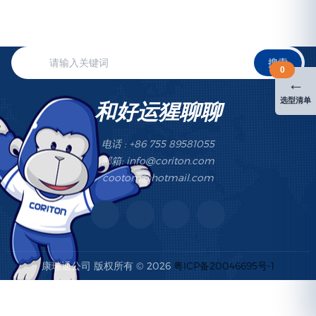
搜索
0
←
选型清单
和好运猩聊聊
电话 : +86 755 89581055
邮箱: info@coriton.com
cootom@hotmail.com
康瑞通公司 版权所有 © 2026
粤ICP备20046695号-1