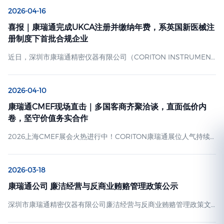
2026-04-16
喜报｜康瑞通完成UKCA注册并缴纳年费，系英国新医械注
册制度下首批合规企业
近日，深圳市康瑞通精密仪器有限公司（CORITON INSTRUMENT
CO., LTD.，官网：www.coriton.cn） 正式收到英国药品和医疗产
品监管局（MHRA）的注册确认函，其定制化医疗推车产品
2026-04-10
（GMDN代码：65120）已成功完成英国UKCA注册，并完成年费
缴纳，成为英国新医疗器械注册制度实施后，首批完成注册与合规
康瑞通CMEF现场直击｜多国客商齐聚洽谈，直面低价内
缴费的中国医疗器械企业之一。 本次注册由康瑞通英国授权代表
卷，坚守价值务实合作
Umedwings UK LTD全程协助推进…
2026上海CMEF展会火热进行中！CORITON康瑞通展位人气持续
高涨，现场迎来澳大利亚、智利、南非、美国等多个国家的客户莅
临交流洽谈。我们和各国客商坦诚沟通行业普遍遇到的低价竞争困
2026-03-18
扰，同步梳理出务实的经营合作思路，收获到场客户的一致认同。
五洲客商到访，现场务实畅聊合作 展会正酣，来自澳洲、美洲、非
康瑞通公司 廉洁经营与反商业贿赂管理政策公示
洲、美国的海外客户陆续来到展位参观体验。团队全程专业对接接
深圳市康瑞通精密仪器有限公司廉洁经营与反商业贿赂管理政策文
待，细致展示各类定制医疗推车实景效果，围绕产品适配、实际采
件编号：KRT-Lianjie-2026-001 发布日期：2026 年 3 月 18 日 生
购需求坦诚沟通对接…