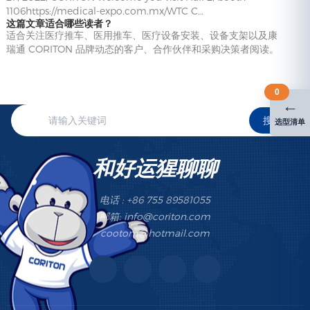
1106https://medical-expo.com.mx/WTC C…
这篇文章适合哪些读者？
适合关注医疗推车、医用推车、医疗设备安装、设备支架以及康
瑞通 CORITON 品牌动态的客户、合作伙伴和采购决策者阅读。
0
←
搜索
选型清单
和好运猩聊聊
电话 : +86 755 89581055
邮箱: info@coriton.com
cootom@hotmail.com