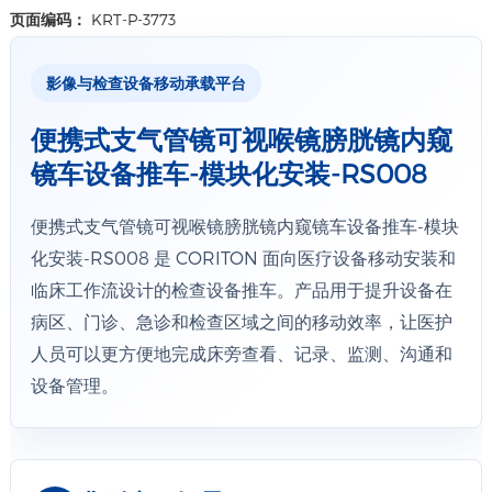
尺寸：上孔-60mm、下孔-孔1:20mm
页面编码：
KRT-P-3773
孔2:32mm
深度 ：60mm
详情+
材质：ABS
影像与检查设备移动承载平台
便携式支气管镜可视喉镜膀胱镜内窥
电源适配器-排插收纳 规格
镜车设备推车-模块化安装-RS008
便携式支气管镜可视喉镜膀胱镜内窥镜车设备推车-模块
详情+
化安装-RS008 是 CORITON 面向医疗设备移动安装和
临床工作流设计的检查设备推车。产品用于提升设备在
电源适配器-排插收纳2 规格
病区、门诊、急诊和检查区域之间的移动效率，让医护
人员可以更方便地完成床旁查看、记录、监测、沟通和
设备管理。
详情+