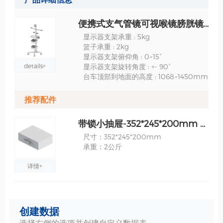
便携式支气管镜可视喉镜膀胱镜内窥镜车设备推车-模块化安装-RS008 规格
显示器支架承重 : 5kg
篮子承重 : 2kg
显示器支架俯仰角 : 0~15°
details+
显示器支架旋转角度 : +- 90°
台车顶部到地面的高度 : 1068~1450mm
推荐配件
带锁小抽屉-352*245*200mm 规格
尺寸：352*245*200mm
承重：2公斤
详情+
显示器支臂-弹簧臂 规格
创建数据
旋转：360°
俯仰角：-45°~90°
选择右侧的选项并创建自定义数据表。